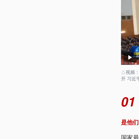
△视频：
开 习近
01
是他们
国家