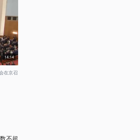
14:14
会在京召
数不超