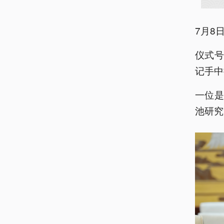
7月8
仪式
记手中
一位
池研究