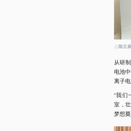
△陈立
从研
电池中
离子电
“我们
室，壮
梦想奠