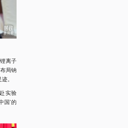
锂离子
、布局钠
足迹。
奔赴实验
中国’的