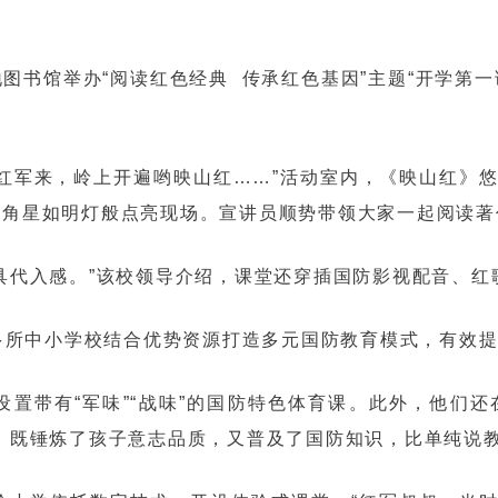
。
图书馆举办“阅读红色经典 传承红色基因”主题“开学第
红军来，岭上开遍哟映山红……”活动室内，《映山红》
五角星如明灯般点亮现场。宣讲员顺势带领大家一起阅读著
具代入感。”该校领导介绍，课堂还穿插国防影视配音、红
安，还有多所中小学校结合优势资源打造多元国防教育模式，有
置带有“军味”“战味”的国防特色体育课。此外，他们
，既锤炼了孩子意志品质，又普及了国防知识，比单纯说