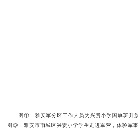
图①：雅安军分区工作人员为兴贤小学国旗班升
图③：雅安市雨城区兴贤小学学生走进军营，体验军