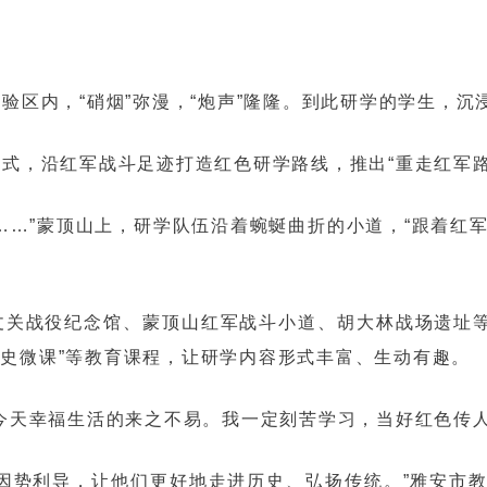
验区内，“硝烟”弥漫，“炮声”隆隆。到此研学的学生，
式，沿红军战斗足迹打造红色研学路线，推出“重走红军
……”蒙顶山上，研学队伍沿着蜿蜒曲折的小道，“跟着红军
关战役纪念馆、蒙顶山红军战斗小道、胡大林战场遗址等
“军史微课”等教育课程，让研学内容形式丰富、生动有趣。
今天幸福生活的来之不易。我一定刻苦学习，当好红色传
因势利导，让他们更好地走进历史、弘扬传统。”雅安市