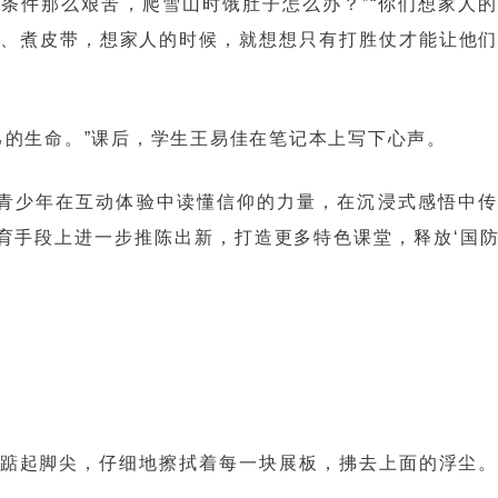
条件那么艰苦，爬雪山时饿肚子怎么办？”“你们想家人
草根、煮皮带，想家人的时候，就想想只有打胜仗才能让他
己的生命。”课后，学生王易佳在笔记本上写下心声。
青少年在互动体验中读懂信仰的力量，在沉浸式感悟中传
手段上进一步推陈出新，打造更多特色课堂，释放‘国防
她踮起脚尖，仔细地擦拭着每一块展板，拂去上面的浮尘