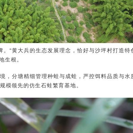
牌。”黄大兵的生态发展理念，恰好与沙坪村打造特
地生根。
环境，分塘精细管理种蛙与成蛙，严控饵料品质与水
地区规模领先的仿生石蛙繁育基地。