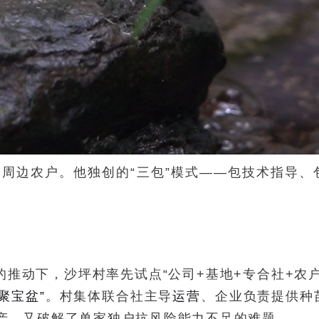
周边农户。他独创的“三包”模式——包技术指导、
推动下，沙坪村率先试点“公司+基地+专合社+农户
聚宝盆”
。村集体联合社主导
运营
、企业负责提供种
资产，又破解了单家独户抗风险能力不足的难题。