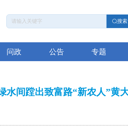
搜索
问政
公告
专题
绿水间蹚出致富路“新农人”黄大