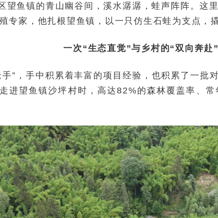
区望鱼镇的青山幽谷间，溪水潺潺，蛙声阵阵。这里
殖专家，他扎根望鱼镇，以一只仿生石蛙为支点，撬
一次“生态直觉”与乡村的“双向奔赴
“老手”，手中积累着丰富的项目经验，也积累了一
走进望鱼镇沙坪村时，高达82%的森林覆盖率、常