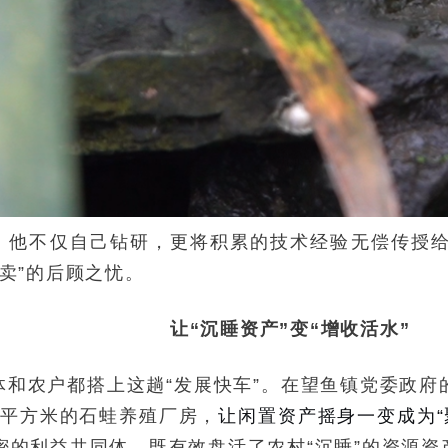
。他不仅自己钻研，更将积累的技术经验无偿传授给
卖”的后顾之忧。
让“沉睡资产”变“增收活水”
和农户都搭上这趟“发展快车”。在望鱼镇党委政府的
0平方米的石蛙养殖厂房，
让闲置资产摇身一变成为“
密的利益共同体，既有效盘活了农村“沉睡”的资源