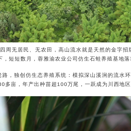
里四周无居民、无农田，高山流水就是天然的金字招
下，短短数月，蓉雅渝农业公司仿生石蛙养殖基地落
统老路，独创仿生态养殖系统：模拟深山溪涧的流水
至30多亩，年产出种苗超100万尾，一跃成为川西