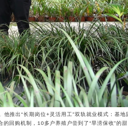
。他推出“长期岗位+灵活用工”双轨就业模式：基地
的回购机制，10多户养殖户尝到了“旱涝保收”的