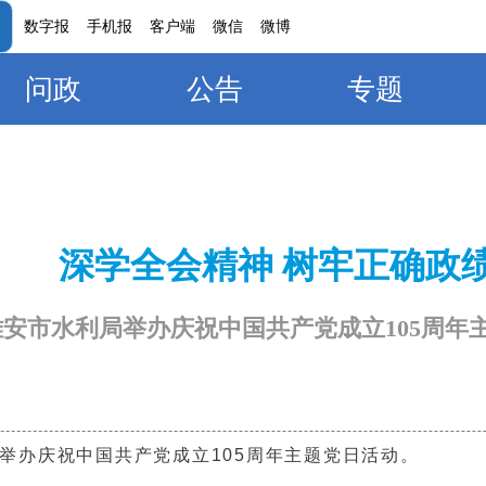
数字报
手机报
客户端
微信
微博
问政
公告
专题
深学全会精神 树牢正确政
雅安市水利局举办庆祝中国共产党成立105周年
举办庆祝中国共产党成立105周年主题党日活动。