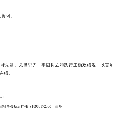
党誓词。
对标先进、见贤思齐，牢固树立和践行正确政绩观，以更
实绩。
ved
事务所袁红伟（18980172300）律师