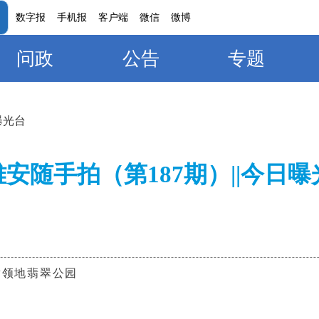
数字报
手机报
客户端
微信
微博
问政
公告
专题
曝光台
安随手拍（第187期）||今日
黄领地翡翠公园