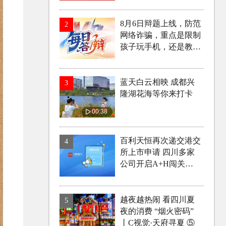
6）
8月6日辩题上线，防范
2
网络诈骗，重点是限制
孩子玩手机，还是教会
孩子辨别骗局？
蓝天白云相映 成都兴
3
隆湖花海等你来打卡
00:38
百利天恒再次递交港交
4
所上市申请 四川多家
公司开启A+H闯关之
路
越夜越热闹 看四川夏
5
夜的消费 “烟火密码”
丨C视觉·天府寻夏 ⑤