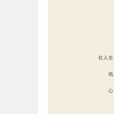
在人生
纸
心