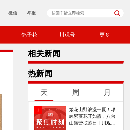
微信
举报
鸽子花
川观号
更多
相关新闻
热新闻
天
周
月
繁花山野浪漫一夏！邛
1
崃紫薇花开如霞，八台
山露营揽落日丨川观号
聚焦时刻（07.30-08.0