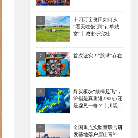
十四万亩良田如何从
6
“看天吃饭”到“订单致
富”丨城市研究社
首次证实！“胶球”存在
7
煤炭板块“接棒起飞”，
8
沪指是真重返3900点还
是虚晃一枪？丨川观解
盘
全国重点实验室联合研
9
发基地落户眉山青神