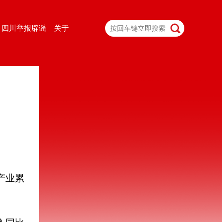
四川举报辟谣
关于
产业累