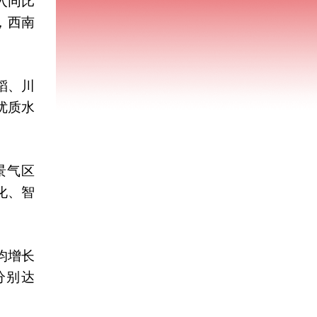
入同比
，西南
稻、川
优质水
景气区
化、智
均增长
分别达