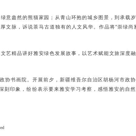
到绿意盎然的熊猫家园；从青山环抱的城乡图景，到承载
深厚文脉，诉说茶马古道独有的人文风华。作品将“崇绿尚
用文艺精品讲好雅安绿色发展故事，以艺术赋能文旅深度
安市政协书画院。开展前夕，新疆维吾尔自治区胡杨河市政
下深刻印象，纷纷表示要来雅安学习考察，感悟雅安的自
ved