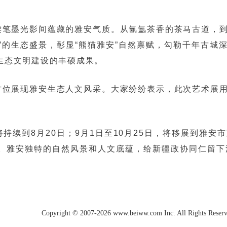
读笔墨光影间蕴藏的雅安气质。从氤氲茶香的茶马古道，
”的生态盛景，彰显“熊猫雅安”自然禀赋，勾勒千年古城
生态文明建设的丰硕成果。
方位展现雅安生态人文风采。大家纷纷表示，此次艺术展
持续到8月20日；9月1日至10月25日，将移展到雅
展。雅安独特的自然风景和人文底蕴，给新疆政协同仁留
Copyright © 2007-2026 www.beiww.com Inc. All Rights Reser