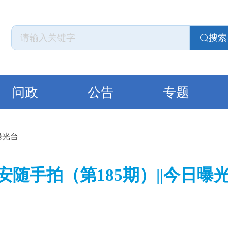
搜索
问政
公告
专题
曝光台
安随手拍（第185期）||今日