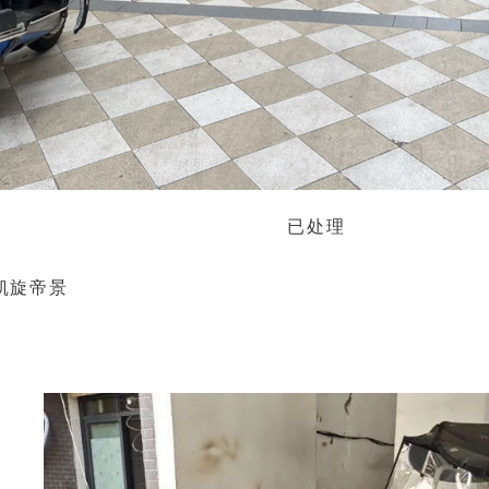
已处理
凯旋帝景