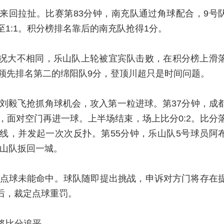
来回拉扯。比赛第83分钟，南充队通过角球配合，9号
1:1。积分榜排名靠后的南充队抢得1分。
况大不相同，乐山队上轮被宜宾队击败，在积分榜上滑
，领先排名第二的绵阳队9分，登顶川超只是时间问题。
员刘毅飞抢抓角球机会，攻入第一粒进球。第37分钟，成
，面对空门再进一球。上半场结束，场上比分0:2。比分
线，并发起一次次反扑。第55分钟，乐山队5号球员阿
乐山队扳回一城。
主罚点球未能命中。球队随即提出挑战，申诉对方门将存在
后，裁定点球重罚。
将比分追平。