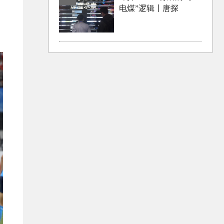
电煤”逻辑丨唐探