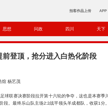
拍客作品上传
APP
思想
问政
四川
天下
提前登顶，抢分进入白热化阶段
浩煊 杨艺茂
川省城市足球联赛决赛阶段拉开第十六轮的争夺，这也是本赛季
阶段。最终乐山队主场2:2战平领头羊成都队，收获1分