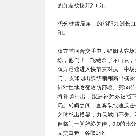
的分差被拉开到6分。
积分榜暂居第二的绵阳九洲长虹
和。
双方首回合交手中，绵阳队客场3
称，他们上一轮绝杀了乐山队，
双方迅速进入快节奏对抗，中场
门，皮球划出弧线稍稍高出横梁
针对性地改变攻防部署。第58
将神勇扑出，跟进补射亦被挡
局。转瞬之间，宜宾队快速反击
之球托出横梁，力保城门不失。
但临门一脚始终欠佳，0:0的
互交白卷，各取1分。