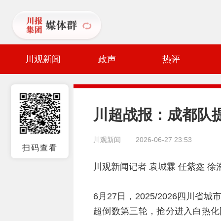
川观新闻
政声
热评
川超战报：成都队
川观新闻
2026-06-27 23:53
扫码查看
川观新闻记者 袁城霖 任紫鑫 徐
6月27日，2025/2026四
超倒数第三轮，抢分进入白热化