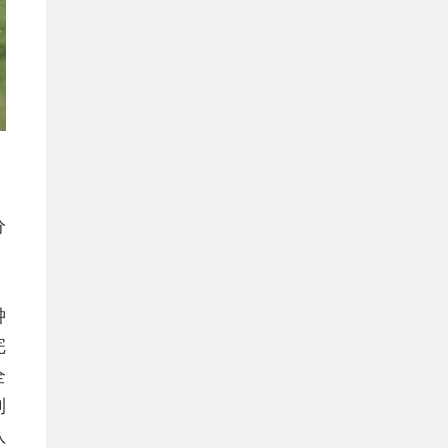
分
钟
完
全
到
队