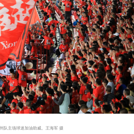
州队主场球迷加油助威。王海军 摄