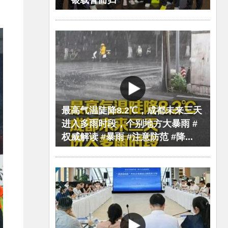
最高气温陡降8.2℃，成都未来三天
进入多雨时段，个别地方大暴雨 #
权威解读 #暴雨 #注意防范 #降...