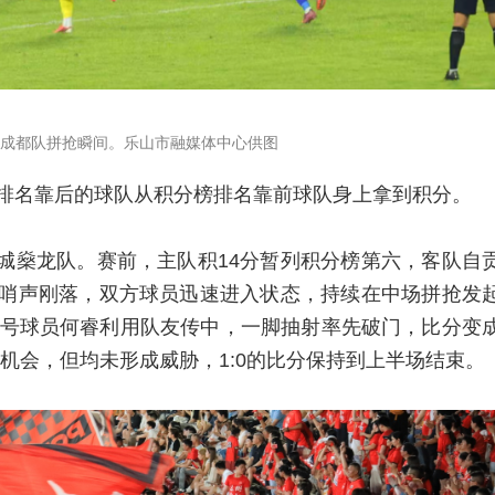
s成都队拼抢瞬间。乐山市融媒体中心供图
榜排名靠后的球队从积分榜排名靠前球队身上拿到积分。
城燊龙队。赛前，主队积14分暂列积分榜第六，客队自
场哨声刚落，双方球员迅速进入状态，持续在中场拼抢发
20号球员何睿利用队友传中，一脚抽射率先破门，比分变
攻机会，但均未形成威胁，1:0的比分保持到上半场结束。