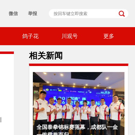
微信
举报
鸽子花
川观号
更多
相关新闻
川
全国泰拳锦标赛落幕，成都队一金
。
一银载誉而归