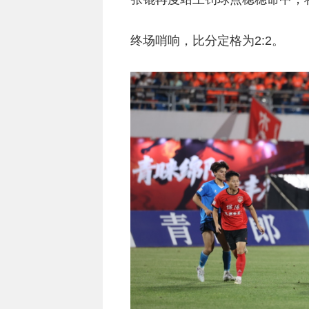
终场哨响，比分定格为2:2。