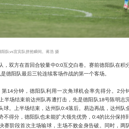
绵阳队vs宜宾队拼抢瞬间。蒋浩 摄
队，双方在首回合较量中0:0互交白卷。赛前德阳队在积
也是德阳队最后三轮连续客场作战的第一个客场。
第14分钟，德阳队利用一次角球机会率先得分。2分
上半场结束前达州队再遭打击，先是德阳队18号陈明志
头球。上半场结束，达州队0:4落后。易边再战，达州队
势不得分，德阳队也未能扩大领先优势，0:4的比分保持
决赛阶段首次主场输球，主场不败金身告破。同时，两