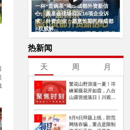
一杯“盖碗茶”喝出成都外资新信
心。圆桌会现场回应16项企业诉
求，外资企业：愿意长期扎根成都
#权威解...
热新闻
天
周
月
贡
起
繁花山野浪漫一夏！邛
1
成
崃紫薇花开如霞，八台
山露营揽落日丨川观号
聚焦时刻（07.30-08.0
6）
8月6日辩题上线，防范
2
网络诈骗，重点是限制