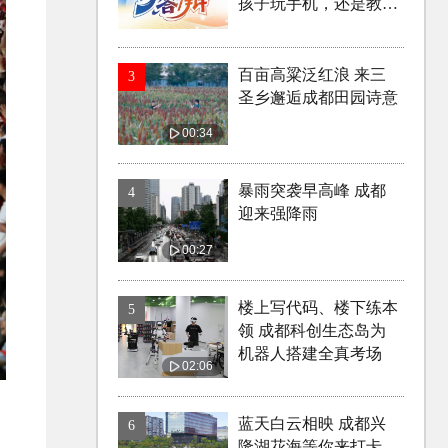
孩子玩手机，还是教会
孩子辨别骗局？
百亩高粱泛红浪 来三
3
圣乡邂逅成都田园诗意
00:34
暴雨突袭早高峰 成都
4
迎来强降雨
00:27
楼上写代码、楼下练本
5
领 成都科创生态岛为
机器人搭建全真考场
02:06
蓝天白云相映 成都兴
6
隆湖花海等你来打卡