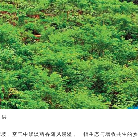
提供
荒坡，空气中淡淡药香随风漫溢，一幅生态与增收共生的