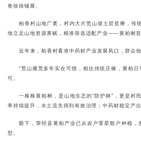
卷徐徐铺展。
柏香村山地广袤，村内大片荒山坡土层贫瘠，传
地立足山地资源禀赋，精准筛选适配产业——黄柏耐
近年来，柏香村看准中药材产业发展风口，群众
“荒山撂荒多年实在可惜，相比传统庄稼，黄柏日
可。
一株株黄柏树，是山地生态的“防护林”，更是村
率持续提升，水土流失得到有效治理；中药材稳定产
眼下，荥经县黄柏产业已从农户零星散户种植，
型。