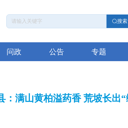
搜索
问政
公告
专题
县：满山黄柏溢药香 荒坡长出“