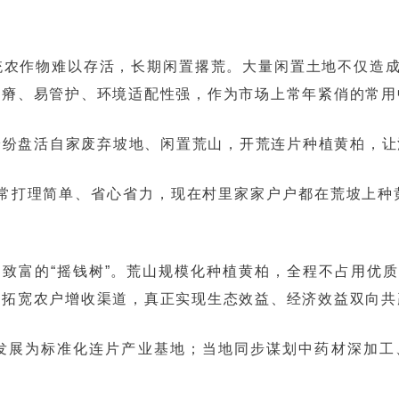
统农作物难以存活，长期闲置撂荒。大量闲置土地不仅造
贫瘠、易管护、环境适配性强，作为市场上常年紧俏的常用
纷纷盘活自家废弃坡地、闲置荒山，开荒连片种植黄柏，让
常打理简单、省心省力，现在村里家家户户都在荒坡上种
民致富的“摇钱树”。荒山规模化种植黄柏，全程不占用优
出拓宽农户增收渠道，真正实现生态效益、经济效益双向共
发展为标准化连片产业基地；当地同步谋划中药材深加工