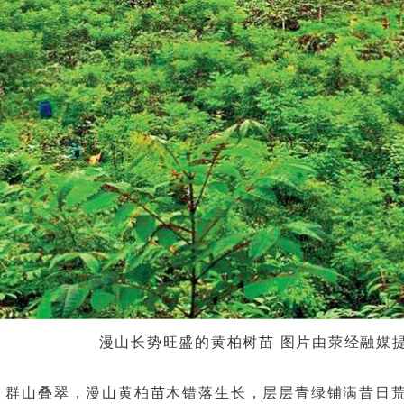
漫山长势旺盛的黄柏树苗 图片由荥经融媒
，群山叠翠，漫山黄柏苗木错落生长，层层青绿铺满昔日