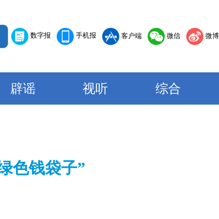
数字报
手机报
客户端
微信
微博
辟谣
视听
综合
绿色钱袋子”