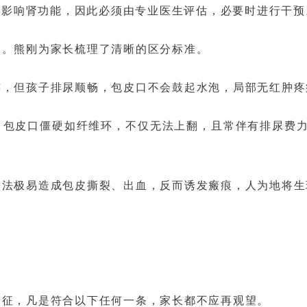
至影响肾功能，因此必须由专业医生评估，必要时进行干预
别。熊刚为家长梳理了清晰的区分标准。
连，但孩子排尿顺畅，包皮口不会鼓起水泡，局部无红肿疼
，包皮口僵硬如纤维环，不仅无法上翻，且常伴有排尿费
法极易造成包皮撕裂、出血，反而诱发瘢痕，人为地将生理
指征，凡是符合以下任何一条，家长都不应再观望。