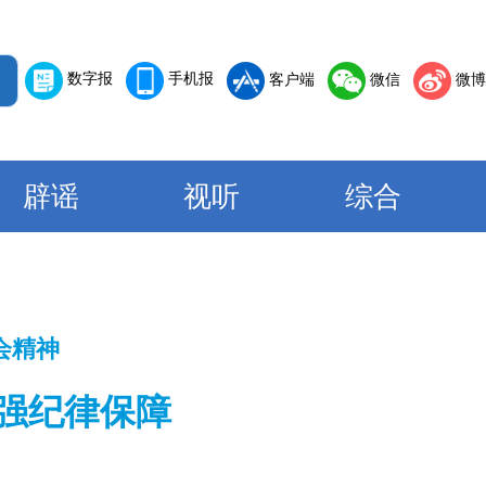
数字报
手机报
客户端
微信
微博
辟谣
视听
综合
会精神
强纪律保障