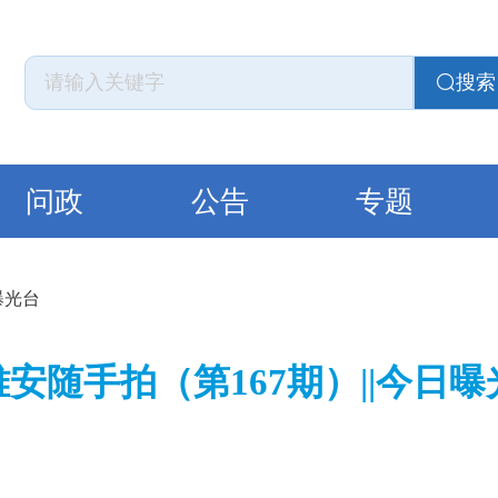
搜索
问政
公告
专题
曝光台
安随手拍（第167期）||今日