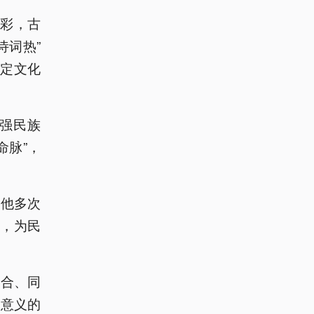
彩，古
诗词热”
定文化
强民族
命脉”，
，他多次
，为民
结合、同
碑意义的