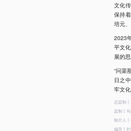
文化
保持
培元、
202
平文化
展的思
“问渠
日之
牢文化
总监制丨
监制丨马
制片人丨
编导丨刘