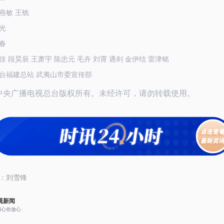
燕敏 王铣
光
春
佳 段昊辰 王萧宇 陈忠元 毛卉 刘霄 遇剑 金伊结 雷津铭
台福建总站 武夷山市委宣传部
26中央广播电视总台版权所有。未经许可，请勿转载使用。
：
刘雪锋
视新闻
用心你放心