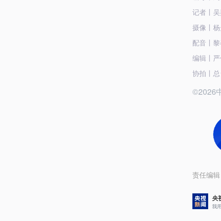
记者丨吴
摄像丨杨
配音丨黎
编辑丨严
协拍丨总
©20
责任编辑
央
我