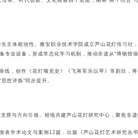
传承、时代创新、文化根基四个层面，阐释“两个结合”与
学生主体能动性。雅安职业技术学院成立芦山花灯传习社
备专业设备，形成常态化学习机制，推动非遗从“博物馆保存
学路线，创作《花灯颂党史》《飞将军乐以琴》等剧目，
“思想淬炼”同步提升。
理支撑与方向引领。校地共建芦山花灯研究中心，聚焦非遗
发表学术论文与案例12篇，出版《芦山花灯艺术研究丛