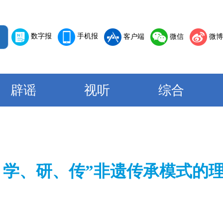
数字报
手机报
客户端
微信
微博
辟谣
视听
综合
、学、研、传”非遗传承模式的