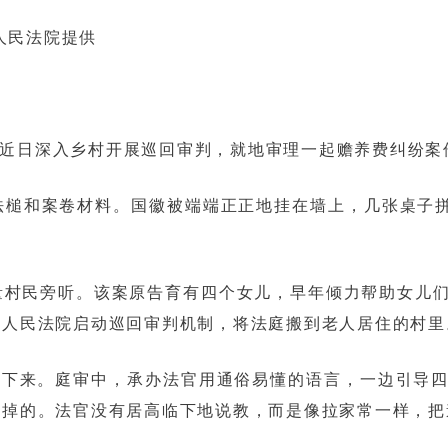
人民法院提供
于近日深入乡村开展巡回审判，就地审理一起赡养费纠纷案
槌和案卷材料。国徽被端端正正地挂在墙上，几张桌子拼
量村民旁听。该案原告育有四个女儿，早年倾力帮助女儿
县人民法院启动巡回审判机制，将法庭搬到老人居住的村里
静下来。庭审中，承办法官用通俗易懂的语言，一边引导
推掉的。法官没有居高临下地说教，而是像拉家常一样，把