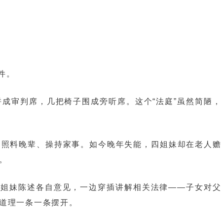
件。
成审判席，几把椅子围成旁听席。这个“法庭”虽然简陋
们照料晚辈、操持家事。如今晚年失能，四姐妹却在老人
。
四姐妹陈述各自意见，一边穿插讲解相关法律——子女对
道理一条一条摆开。