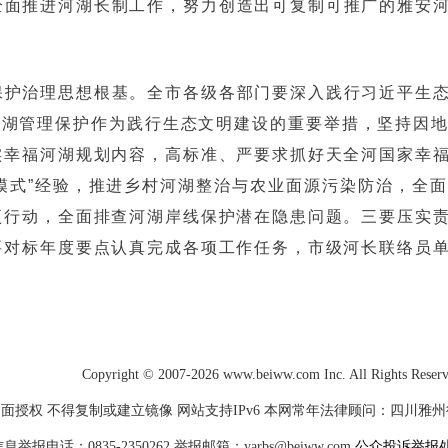
全面推进河湖长制工作，努力创造出可复制可推广的雅安
保护治理思想根基。全市各级各部门要深入践行习近平生
河湖管理保护作为践行生态文明建设的重要举措，坚持因
实幸福河湖规划内容，高标准、严要求抓好天全河国家幸
放模式”经验，推进乡村河湖整治与农业面源污染防治，全
项行动，全面排查河湖岸线保护潜在隐患问题。三要压实
要对标年度要点认真完成各项工作任务，市级河长联络员
Copyright © 2007-2026 www.beiww.com Inc. All Rights Reser
面授权 不得复制或建立镜像 网站支持IPv6 本网常年法律顾问：四川雅州律师
电话：0835-2350262 举报邮箱：yarbs@beiww.com
公众投诉举报