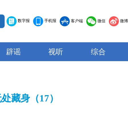
数字报
手机报
客户端
微信
微博
辟谣
视听
综合
处藏身（17）