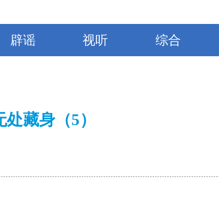
辟谣
视听
综合
无处藏身（5）