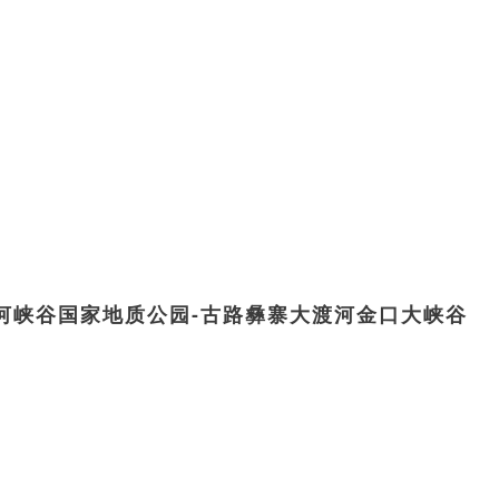
河峡谷国家地质公园-古路彝寨大渡河金口大峡谷