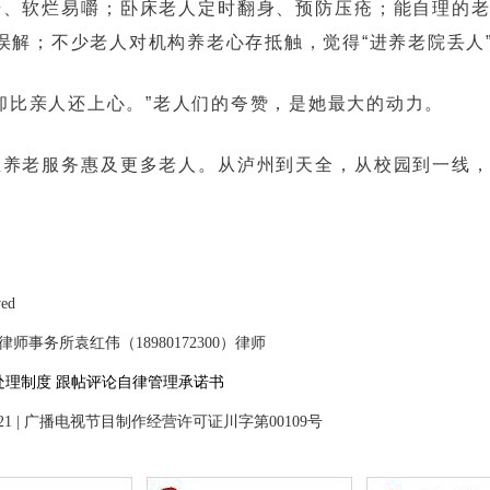
糖、软烂易嚼；卧床老人定时翻身、预防压疮；能自理的
误解；不少老人对机构养老心存抵触，觉得“进养老院丢人
却比亲人还上心。”老人们的夸赞，是她最大的动力。
业养老服务惠及更多老人。从泸州到天全，从校园到一线
ved
事务所袁红伟（18980172300）律师
处理制度
跟帖评论自律管理承诺书
21
|
广播电视节目制作经营许可证川字第00109号