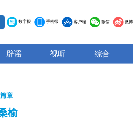
数字报
手机报
客户端
微信
微博
辟谣
视听
综合
新篇章
桑榆