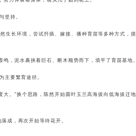
与坚持。
的自然生长环境，尝试扦插、嫁接、播种育苗等多种方式，
起轰鸣，泥水裹挟着巨石、断木顺势而下，填平了育苗基地
为主要繁育途径。
度大。”换个思路，陈然开始圆叶玉兰高海拔向低海拔迁
基地落成，再次开始等待花开。