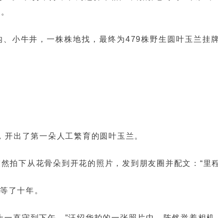
育。
、小牛井，一株株地找，最终为479株野生圆叶玉兰挂牌
里，开出了第一朵人工繁育的圆叶玉兰。
然拍下从花骨朵到开花的照片，发到朋友圈并配文：“里
们等了十年。
上一直守到下午。”汪绍华拍的一张照片中，陈然举着相机