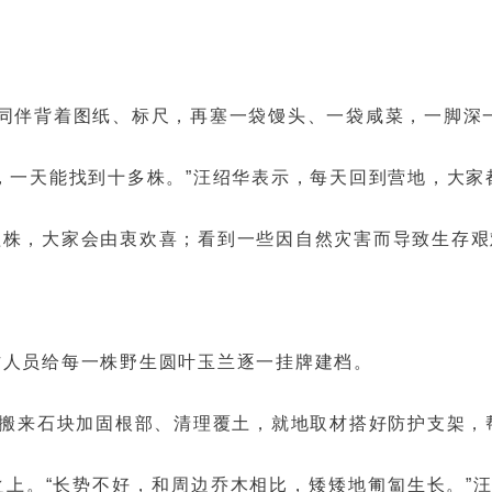
同伴背着图纸、标尺，再塞一袋馒头、一袋咸菜，一脚深
，一天能找到十多株。”汪绍华表示，每天回到营地，大家
植株，大家会由衷欢喜；看到一些因自然灾害而导致生存艰
作人员给每一株野生圆叶玉兰逐一挂牌建档。
法搬来石块加固根部、清理覆土，就地取材搭好防护支架，
上。“长势不好，和周边乔木相比，矮矮地匍匐生长。”