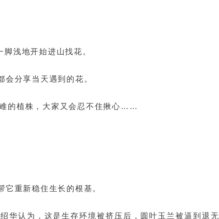
一脚浅地开始进山找花。
都会分享当天遇到的花。
难的植株，大家又会忍不住揪心……
帮它重新稳住生长的根基。
汪绍华认为，这是生存环境被挤压后，圆叶玉兰被逼到退