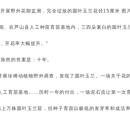
开展野外花期监测，完全绽放的圆叶玉兰花径15厘米 图
期。在芦山县人工种苗育苗基地内，三四朵素白的圆叶玉
朵，开花率大幅提升。”
长陈然的答案是：十年。
有林场开展珍稀动植物野外调查，发现了圆叶玉兰。一场关于
境人工育苗基地……历时一年的付出，一场泥石流让第一次
插上万株圆叶玉兰苗，但种子育苗以极低的发芽率和成活