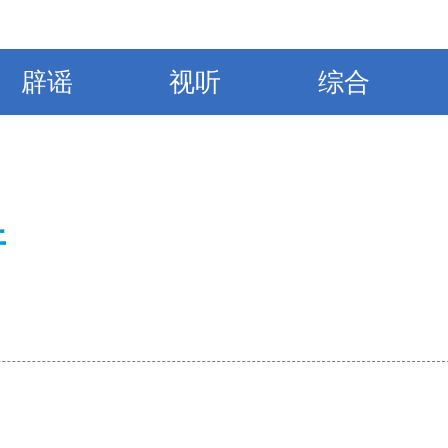
辟谣
视听
综合
开