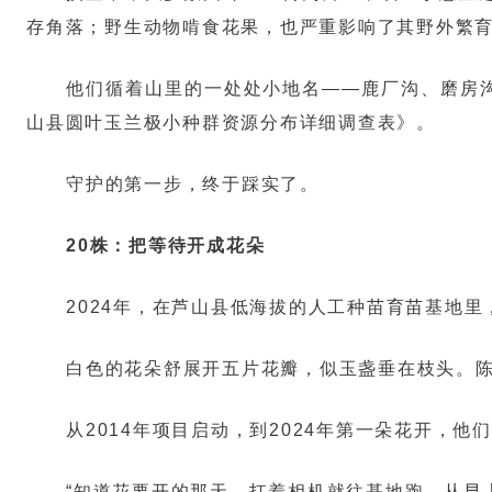
存角落；野生动物啃食花果，也严重影响了其野外繁
他们循着山里的一处处小地名——鹿厂沟、磨房沟
山县圆叶玉兰极小种群资源分布详细调查表》。
守护的第一步，终于踩实了。
20株：把等待开成花朵
2024年，在芦山县低海拔的人工种苗育苗基地
白色的花朵舒展开五片花瓣，似玉盏垂在枝头。陈
从2014年项目启动，到2024年第一朵花开，他
“知道花要开的那天，扛着相机就往基地跑，从早