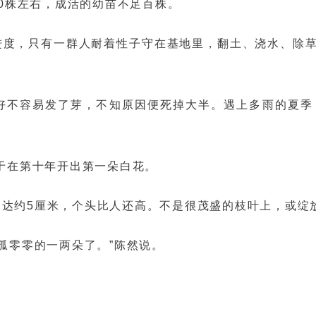
00株左右，成活的幼苗不足百株。
进度，只有一群人耐着性子守在基地里，翻土、浇水、除
好不容易发了芽，不知原因便死掉大半。遇上多雨的夏季
终于在第十年开出第一朵白花。
已达约5厘米，个头比人还高。不是很茂盛的枝叶上，或绽
孤零零的一两朵了。”陈然说。