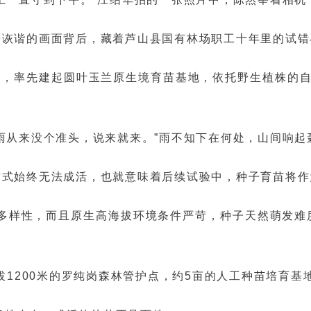
松诙谐的画面背后，藏着芦山县国有林场职工十年里的试错
深山里，率先建起圆叶玉兰原生境育苗基地，依托野生植株
雨从来没个准头，说来就来。”雨不知下在何处，山间响
方式始终无法成活，也就意味着后续试验中，种子育苗将作
多样性，而且原生高海拔环境条件严苛，种子天然萌发难
拔1200米的罗纯岗森林管护点，约5亩的人工种苗培育