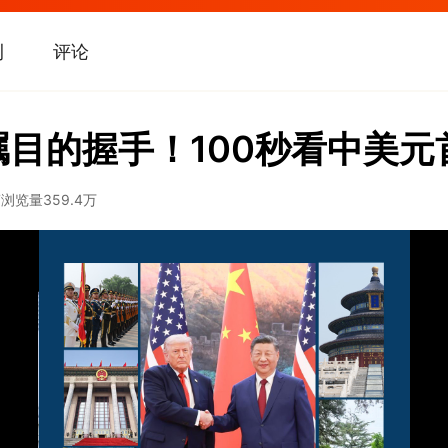
刊
评论
瞩目的握手！100秒看中美
7
浏览量
359.4万