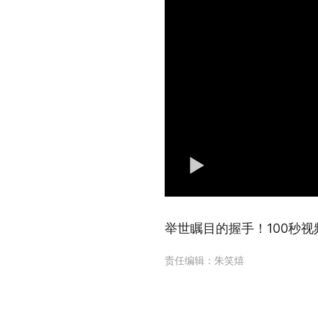
举世瞩目的握手！100秒
责任编辑：
朱笑熺