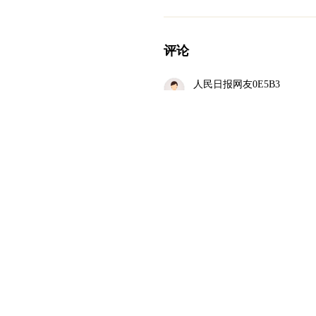
评论
人民日报网友0E5B3
＇和平发展增进友谊造福两
重庆网友
05-19
回复
Roddick
赞
河南网友
05-18
回复
构建生态家园遵循自然疗法
举世瞩目：中美建设性战略
北京网友
05-17
回复