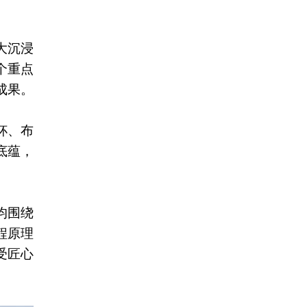
大沉浸
个重点
成果。
杯、布
底蕴，
均围绕
程原理
受匠心