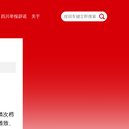
四川举报辟谣
关于
鳞次栉
雅致、