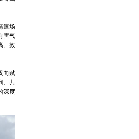
高速场
有害气
高、效
双向赋
利、共
的深度