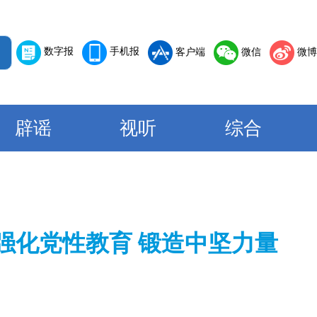
数字报
手机报
客户端
微信
微博
辟谣
视听
综合
强化党性教育 锻造中坚力量