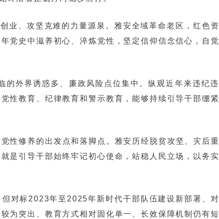
事创业、攻坚克难的力量源泉。雅安全域革命老区，红色
百年党史中滋养初心、淬炼党性，坚定信仰信念信心，自
临的外界诱惑多、廉政风险点位集中。纵观近年来违纪违
展党性教育、纪律教育和警示教育，能够持续引导干部绷
是党性修养的出发点和落脚点。雅安历经脱贫攻坚、灾后
，就是引导干部始终牢记初心使命，站稳人民立场，以务
对标2023年至2025年新时代干部队伍建设新部署、
节较为突出、教育方式相对固化单一、长效保障机制仍有