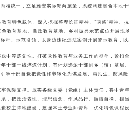
导向相统一，立足雅安实际靶向施策，系统构建契合本地干
教育特色载体。深入挖掘整理长征精神、“两路”精神、
色教育基地、廉政教育基地、乡村振兴示范点位开展现场
立标杆、示范引领，以身边违纪违法案例开展警示教育，以
实践中淬炼党性。打破党性教育与业务工作的壁垒，紧扣
青年干部一线淬炼计划，有计划选派干部到乡（镇）基层
，引导干部自觉把党性修养转化为谋发展、惠民生、防风险
筑牢保障支撑。压实各级党委（党组）主体责任，将中青
体系，把政治表现、理想信念、作风品行、廉洁自律、担
化党校主阵地建设，建强本土专业师资库，优化特色课程