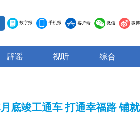
数字报
手机报
客户端
微信
微博
辟谣
视听
综合
月底竣工通车 打通幸福路 铺