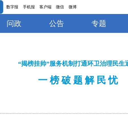
数字报
手机报
客户端
微信
微博
问政
公告
专题
“揭榜挂帅”服务机制打通环卫治理民生
一 榜 破 题 解 民 忧