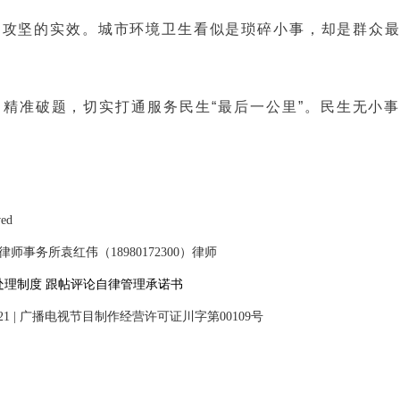
题攻坚的实效。城市环境卫生看似是琐碎小事，却是群众
精准破题，切实打通服务民生“最后一公里”。民生无小
ved
事务所袁红伟（18980172300）律师
处理制度
跟帖评论自律管理承诺书
21
|
广播电视节目制作经营许可证川字第00109号