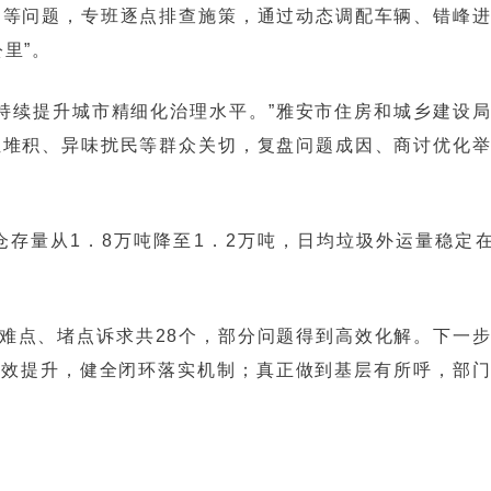
留等问题，专班逐点排查施策，通过动态调配车辆、错峰
里”。
持续提升城市精细化治理水平。”雅安市住房和城乡建设
位堆积、异味扰民等群众关切，复盘问题成因、商讨优化
存量从1．8万吨降至1．2万吨，日均垃圾外运量稳定在
难点、堵点诉求共28个，部分问题得到高效化解。下一
质效提升，健全闭环落实机制；真正做到基层有所呼，部